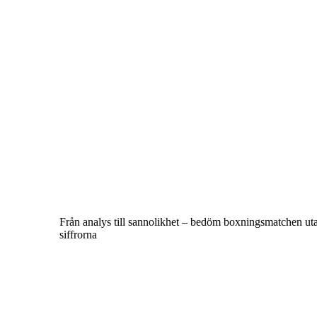
Från analys till sannolikhet – bedöm boxningsmatchen uta
siffrorna