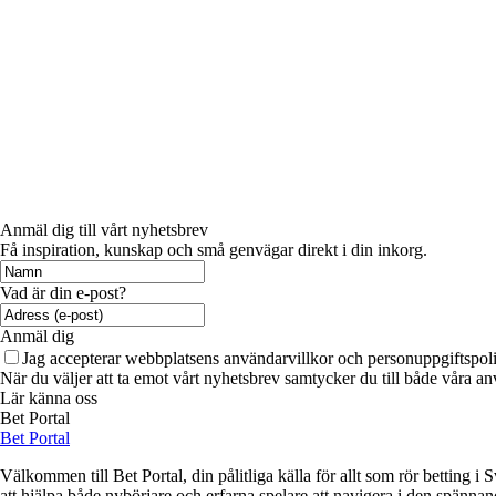
Anmäl dig till vårt nyhetsbrev
Få inspiration, kunskap och små genvägar direkt i din inkorg.
Vad är din e-post?
Anmäl dig
Jag accepterar webbplatsens användarvillkor och personuppgiftspoli
När du väljer att ta emot vårt nyhetsbrev samtycker du till både våra an
Lär känna oss
Bet Portal
Bet Portal
Välkommen till Bet Portal, din pålitliga källa för allt som rör betting i
att hjälpa både nybörjare och erfarna spelare att navigera i den spänn