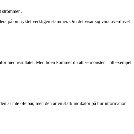
ot strömmen.
ra på om ryktet verkligen stämmer. Om det visar sig vara överdrivet
jämför med resultatet. Med tiden kommer du att se mönster – till exempel
den är inte ofelbar, men den är en stark indikator på hur information