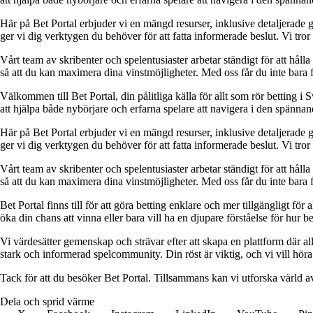
Här på Bet Portal erbjuder vi en mängd resurser, inklusive detaljerade
ger vi dig verktygen du behöver för att fatta informerade beslut. Vi tror
Vårt team av skribenter och spelentusiaster arbetar ständigt för att h
så att du kan maximera dina vinstmöjligheter. Med oss får du inte bara f
Välkommen till Bet Portal, din pålitliga källa för allt som rör betting i
att hjälpa både nybörjare och erfarna spelare att navigera i den spänn
Här på Bet Portal erbjuder vi en mängd resurser, inklusive detaljerade
ger vi dig verktygen du behöver för att fatta informerade beslut. Vi tror
Vårt team av skribenter och spelentusiaster arbetar ständigt för att h
så att du kan maximera dina vinstmöjligheter. Med oss får du inte bara f
Bet Portal finns till för att göra betting enklare och mer tillgängligt för
öka din chans att vinna eller bara vill ha en djupare förståelse för hur be
Vi värdesätter gemenskap och strävar efter att skapa en plattform där 
stark och informerad spelcommunity. Din röst är viktig, och vi vill höra
Tack för att du besöker Bet Portal. Tillsammans kan vi utforska värld av
Dela och sprid värme