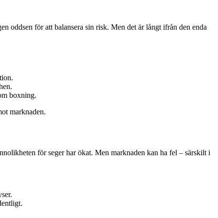
 oddsen för att balansera sin risk. Men det är långt ifrån den enda
tion.
hen.
som boxning.
 emot marknaden.
nnolikheten för seger har ökat. Men marknaden kan ha fel – särskilt i
yser.
entligt.