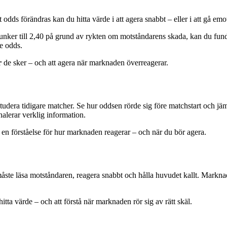
 odds förändras kan du hitta värde i att agera snabbt – eller i att gå em
ker till 2,40 på grund av rykten om motståndarens skada, kan du funde
re odds.
r
de sker – och att agera när marknaden överreagerar.
tt studera tidigare matcher. Se hur oddsen rörde sig före matchstart och 
nalerar verklig information.
en förståelse för hur marknaden reagerar – och när du bör agera.
u måste läsa motståndaren, reagera snabbt och hålla huvudet kallt. Markna
 hitta värde – och att förstå när marknaden rör sig av rätt skäl.