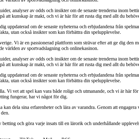
 guider, analyser av odds och insikter om de senaste trenderna inom bet
 på att kunskap är makt, och vi är här för att rusta dig med allt du behöv
ålla dig uppdaterad om de senaste nyheterna och erbjudandena från spel
akta, utan också insikter som kan förbättra din spelupplevelse.
 Sverige. Vi är en passionerad plattform som strävar efter att ge dig den
ande världen av sportvadslagning och onlinekasinon.
 guider, analyser av odds och insikter om de senaste trenderna inom bet
 på att kunskap är makt, och vi är här för att rusta dig med allt du behöv
ålla dig uppdaterad om de senaste nyheterna och erbjudandena från spel
akta, utan också insikter som kan förbättra din spelupplevelse.
 alla. Vi vet att spel kan vara både roligt och utmanande, och vi är här fö
tting fungerar, har vi något för dig.
alla kan dela sina erfarenheter och lära av varandra. Genom att engager
 den.
 betting och göra varje insats till en lärorik och underhållande upplevel