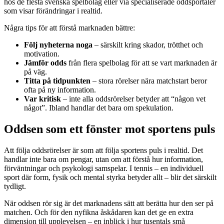
hos de flesta svenska spelbolag eller via specialiserade oddsportaler
som visar förändringar i realtid.
Några tips för att förstå marknaden bättre:
Följ nyheterna noga
– särskilt kring skador, trötthet och
motivation.
Jämför odds
från flera spelbolag för att se vart marknaden är
på väg.
Titta på tidpunkten
– stora rörelser nära matchstart beror
ofta på ny information.
Var kritisk
– inte alla oddsrörelser betyder att “någon vet
något”. Ibland handlar det bara om spekulation.
Oddsen som ett fönster mot sportens puls
Att följa oddsrörelser är som att följa sportens puls i realtid. Det
handlar inte bara om pengar, utan om att förstå hur information,
förväntningar och psykologi samspelar. I tennis – en individuell
sport där form, fysik och mental styrka betyder allt – blir det särskilt
tydligt.
När oddsen rör sig är det marknadens sätt att berätta hur den ser på
matchen. Och för den nyfikna åskådaren kan det ge en extra
dimension till upplevelsen – en inblick i hur tusentals små