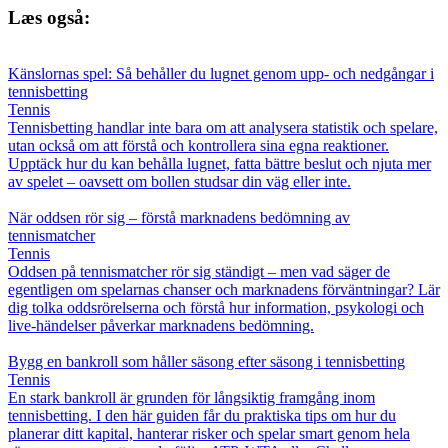
Læs også:
Känslornas spel: Så behåller du lugnet genom upp- och nedgångar i
tennisbetting
Tennis
Tennisbetting handlar inte bara om att analysera statistik och spelare,
utan också om att förstå och kontrollera sina egna reaktioner.
Upptäck hur du kan behålla lugnet, fatta bättre beslut och njuta mer
av spelet – oavsett om bollen studsar din väg eller inte.
När oddsen rör sig – förstå marknadens bedömning av
tennismatcher
Tennis
Oddsen på tennismatcher rör sig ständigt – men vad säger de
egentligen om spelarnas chanser och marknadens förväntningar? Lär
dig tolka oddsrörelserna och förstå hur information, psykologi och
live-händelser påverkar marknadens bedömning.
Bygg en bankroll som håller säsong efter säsong i tennisbetting
Tennis
En stark bankroll är grunden för långsiktig framgång inom
tennisbetting. I den här guiden får du praktiska tips om hur du
planerar ditt kapital, hanterar risker och spelar smart genom hela