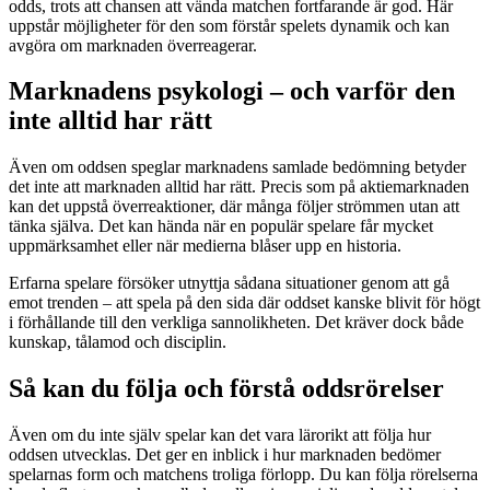
odds, trots att chansen att vända matchen fortfarande är god. Här
uppstår möjligheter för den som förstår spelets dynamik och kan
avgöra om marknaden överreagerar.
Marknadens psykologi – och varför den
inte alltid har rätt
Även om oddsen speglar marknadens samlade bedömning betyder
det inte att marknaden alltid har rätt. Precis som på aktiemarknaden
kan det uppstå överreaktioner, där många följer strömmen utan att
tänka själva. Det kan hända när en populär spelare får mycket
uppmärksamhet eller när medierna blåser upp en historia.
Erfarna spelare försöker utnyttja sådana situationer genom att gå
emot trenden – att spela på den sida där oddset kanske blivit för högt
i förhållande till den verkliga sannolikheten. Det kräver dock både
kunskap, tålamod och disciplin.
Så kan du följa och förstå oddsrörelser
Även om du inte själv spelar kan det vara lärorikt att följa hur
oddsen utvecklas. Det ger en inblick i hur marknaden bedömer
spelarnas form och matchens troliga förlopp. Du kan följa rörelserna