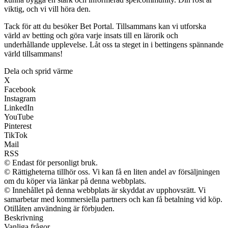
viktig, och vi vill höra den.
Tack för att du besöker Bet Portal. Tillsammans kan vi utforska
värld av betting och göra varje insats till en lärorik och
underhållande upplevelse. Låt oss ta steget in i bettingens spännande
värld tillsammans!
Dela och sprid värme
X
Facebook
Instagram
LinkedIn
YouTube
Pinterest
TikTok
Mail
RSS
© Endast för personligt bruk.
© Rättigheterna tillhör oss. Vi kan få en liten andel av försäljningen
om du köper via länkar på denna webbplats.
© Innehållet på denna webbplats är skyddat av upphovsrätt. Vi
samarbetar med kommersiella partners och kan få betalning vid köp.
Otillåten användning är förbjuden.
Beskrivning
Vanliga frågor