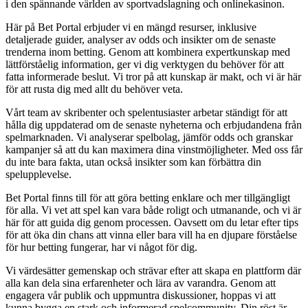
i den spännande världen av sportvadslagning och onlinekasinon.
Här på Bet Portal erbjuder vi en mängd resurser, inklusive
detaljerade guider, analyser av odds och insikter om de senaste
trenderna inom betting. Genom att kombinera expertkunskap med
lättförståelig information, ger vi dig verktygen du behöver för att
fatta informerade beslut. Vi tror på att kunskap är makt, och vi är här
för att rusta dig med allt du behöver veta.
Vårt team av skribenter och spelentusiaster arbetar ständigt för att
hålla dig uppdaterad om de senaste nyheterna och erbjudandena från
spelmarknaden. Vi analyserar spelbolag, jämför odds och granskar
kampanjer så att du kan maximera dina vinstmöjligheter. Med oss får
du inte bara fakta, utan också insikter som kan förbättra din
spelupplevelse.
Bet Portal finns till för att göra betting enklare och mer tillgängligt
för alla. Vi vet att spel kan vara både roligt och utmanande, och vi är
här för att guida dig genom processen. Oavsett om du letar efter tips
för att öka din chans att vinna eller bara vill ha en djupare förståelse
för hur betting fungerar, har vi något för dig.
Vi värdesätter gemenskap och strävar efter att skapa en plattform där
alla kan dela sina erfarenheter och lära av varandra. Genom att
engagera vår publik och uppmuntra diskussioner, hoppas vi att
kunna bygga en stark och informerad spelcommunity. Din röst är