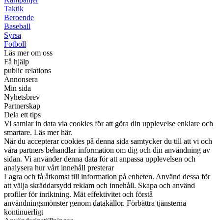
Taktik
Beroende
Baseball
Syrsa
Fotboll
Läs mer om oss
Få hjälp
public relations
Annonsera
Min sida
Nyhetsbrev
Partnerskap
Dela ett tips
Vi samlar in data via cookies för att göra din upplevelse enklare och
smartare. Läs mer här.
När du accepterar cookies på denna sida samtycker du till att vi och
våra partners behandlar information om dig och din användning av
sidan. Vi använder denna data för att anpassa upplevelsen och
analysera hur vårt innehåll presterar
Lagra och få åtkomst till information på enheten. Använd dessa för
att välja skräddarsydd reklam och innehåll. Skapa och använd
profiler för inriktning. Mät effektivitet och förstå
användningsmönster genom datakällor. Förbättra tjänsterna
kontinuerligt