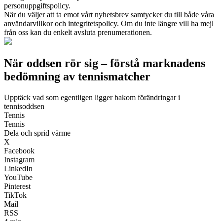
personuppgiftspolicy.
När du väljer att ta emot vårt nyhetsbrev samtycker du till både våra
användarvillkor och integritetspolicy. Om du inte längre vill ha mejl
från oss kan du enkelt avsluta prenumerationen.
När oddsen rör sig – förstå marknadens
bedömning av tennismatcher
Upptäck vad som egentligen ligger bakom förändringar i
tennisoddsen
Tennis
Tennis
Dela och sprid värme
X
Facebook
Instagram
LinkedIn
YouTube
Pinterest
TikTok
Mail
RSS