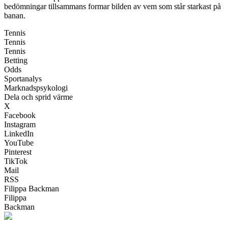
bedömningar tillsammans formar bilden av vem som står starkast på
banan.
Tennis
Tennis
Tennis
Betting
Odds
Sportanalys
Marknadspsykologi
Dela och sprid värme
X
Facebook
Instagram
LinkedIn
YouTube
Pinterest
TikTok
Mail
RSS
Filippa Backman
Filippa
Backman