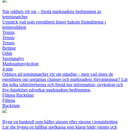
När oddsen rör sig – förstå marknadens bedömning av
tennismatcher
Upptäck vad som egentligen ligger bakom förändringar i
tennisoddsen
Tennis
Tennis
Tennis
Betting
Odds
Sportanalys
Marknadspsykologi
4 min
Oddsen på tennismatcher rör sig ständigt – men vad säger de
egentligen om spelarnas chanser och marknadens förväntningar? Lär
dig tolka oddsrörelserna och förstå hur information, psykologi och
live-händelser påverkar marknadens bedömning.
Filippa Backman
Filippa
Backman
Bygg en bankroll som håller säsong efter säsong i tennisbetting
Lär dig bygga en hållbar spelkassa som klarar både vinster och