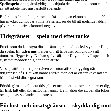
Spelinspektionen
, är skyldiga att erbjuda denna funktion som en del
av sitt arbete med ansvarsfullt spelande.
Ett bra tips är att sätta gränsen utifrån din egen ekonomi – inte utifrån
hur mycket du hoppas vinna. På så sätt ser du till att spelandet aldrig
påverkar din privatekonomi negativt.
Tidsgränser – spela med eftertanke
Precis som du kan styra dina insättningar kan du också styra hur länge
du spelar. En
tidsgräns
hjälper dig att ta pauser och undvika att
timmarna flyger iväg. Du kan själv välja hur lång tid du vill spela, och
systemet meddelar dig när tiden är ute.
Vissa plattformar erbjuder även en automatisk utloggning när
tidsgränsen nås. Det kan kännas strikt, men det är ett effektivt sätt att
hålla fast vid dina egna ramar.
Försök gärna kombinera tidsgränser med korta pauser där du reser dig,
tar frisk luft eller gör något helt annat. Det hjälper dig att behålla fokus
och njuta av spelandet utan stress.
Förlust- och insatsgränser – skydda dig mot