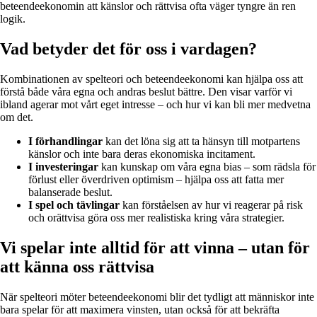
beteendeekonomin att känslor och rättvisa ofta väger tyngre än ren
logik.
Vad betyder det för oss i vardagen?
Kombinationen av spelteori och beteendeekonomi kan hjälpa oss att
förstå både våra egna och andras beslut bättre. Den visar varför vi
ibland agerar mot vårt eget intresse – och hur vi kan bli mer medvetna
om det.
I förhandlingar
kan det löna sig att ta hänsyn till motpartens
känslor och inte bara deras ekonomiska incitament.
I investeringar
kan kunskap om våra egna bias – som rädsla för
förlust eller överdriven optimism – hjälpa oss att fatta mer
balanserade beslut.
I spel och tävlingar
kan förståelsen av hur vi reagerar på risk
och orättvisa göra oss mer realistiska kring våra strategier.
Vi spelar inte alltid för att vinna – utan för
att känna oss rättvisa
När spelteori möter beteendeekonomi blir det tydligt att människor inte
bara spelar för att maximera vinsten, utan också för att bekräfta