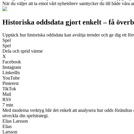
När du väljer att ta emot vårt nyhetsbrev samtycker du till både våra 
Historiska oddsdata gjort enkelt – få över
Upptäck hur historiska oddsdata kan avslöja trender och ge dig ett f
Spel
Spel
Dela och sprid värme
X
Facebook
Instagram
LinkedIn
YouTube
Pinterest
TikTok
Mail
RSS
7 min
Med moderna verktyg blir det enkelt att analysera hur odds förändras ö
utveckla din spelstrategi.
Elias Larsson
Elias
Larsson