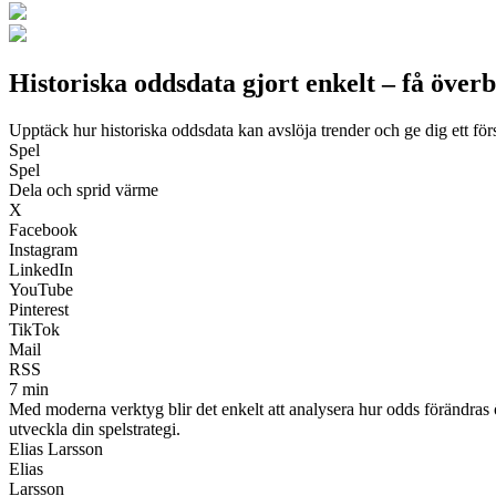
Historiska oddsdata gjort enkelt – få över
Upptäck hur historiska oddsdata kan avslöja trender och ge dig ett f
Spel
Spel
Dela och sprid värme
X
Facebook
Instagram
LinkedIn
YouTube
Pinterest
TikTok
Mail
RSS
7 min
Med moderna verktyg blir det enkelt att analysera hur odds förändras ö
utveckla din spelstrategi.
Elias Larsson
Elias
Larsson