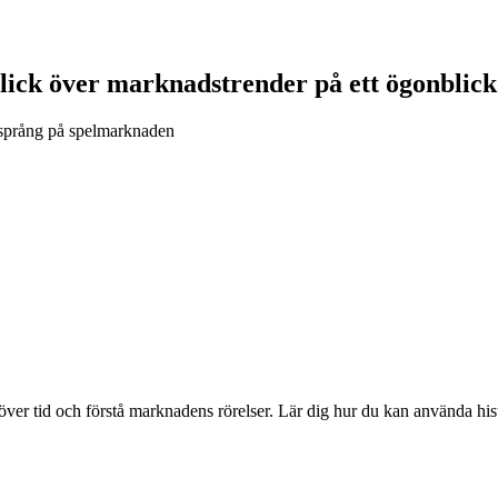
blick över marknadstrender på ett ögonblick
örsprång på spelmarknaden
ver tid och förstå marknadens rörelser. Lär dig hur du kan använda histor