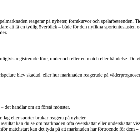
r spelmarknaden reagerar på nyheter, formkurvor och spelarbeteenden. Tidi
lare att få en tydlig överblick – både för den nyfikna sportentusiasten o
der.
ligtvis registrerade före, under och efter en match eller händelse. De v
elspelare blev skadad, eller hur marknaden reagerade på väderprognosen
 – det handlar om att förstå mönster.
 lag eller sporter brukar reagera på nyheter.
sultat kan du se om marknaden ofta överskattar eller underskattar vissa
för matchstart kan det tyda på att marknaden har förtroende för dem – ell