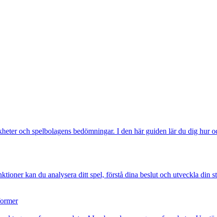
ikheter och spelbolagens bedömningar. I den här guiden lär du dig hur 
oner kan du analysera ditt spel, förstå dina beslut och utveckla din str
former