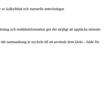
ar av kalkylblad och manuella anteckningar.
ärning och realtidsinformation gör det möjligt att upptäcka mönster
i rätt sammanhang är nyckeln till att använda dem klokt – både för