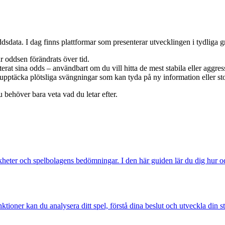
sdata. I dag finns plattformar som presenterar utvecklingen i tydliga gr
 oddsen förändrats över tid.
terat sina odds – användbart om du vill hitta de mest stabila eller aggr
 upptäcka plötsliga svängningar som kan tyda på ny information eller sto
u behöver bara veta vad du letar efter.
ikheter och spelbolagens bedömningar. I den här guiden lär du dig hur 
oner kan du analysera ditt spel, förstå dina beslut och utveckla din str