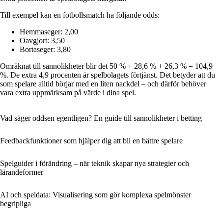
Till exempel kan en fotbollsmatch ha följande odds:
Hemmaseger: 2,00
Oavgjort: 3,50
Bortaseger: 3,80
Omräknat till sannolikheter blir det 50 % + 28,6 % + 26,3 % = 104,9
%. De extra 4,9 procenten är spelbolagets förtjänst. Det betyder att du
som spelare alltid börjar med en liten nackdel – och därför behöver
vara extra uppmärksam på värde i dina spel.
Vad säger oddsen egentligen? En guide till sannolikheter i betting
Feedbackfunktioner som hjälper dig att bli en bättre spelare
Spelguider i förändring – när teknik skapar nya strategier och
lärandeformer
AI och speldata: Visualisering som gör komplexa spelmönster
begripliga